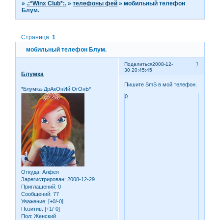
»
.:*Winx Club*:.
»
телефоны фей
»
мобильный телефон
Блум.
Страница:
1
мобильный телефон Блум.
1
Поделиться
2008-12-
30 20:45:45
Блумка
Пишите SmS в мой телефон.
*Блумка-ДрАкОнИй ОгОнЬ*
0
Откуда:
Алфея
Зарегистрирован
: 2008-12-29
Приглашений:
0
Сообщений:
77
Уважение:
[+0/-0]
Позитив:
[+1/-0]
Пол:
Женский