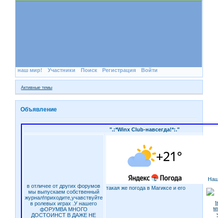
наш мир!
Участники
Поиск
Регистрация
Войти
Активные темы
Объявление
".:*Winx Club-навсегда!*:."
Наш
в отличее от других форумов
такая же погода в Магиксе и его
мы выпускаем собственный
журнал!приходите,учавствуйте
в ролевых играх .У нашего
фОРУМВА МНОГО
ДОСТОИНСТ В ДАЖЕ НЕ