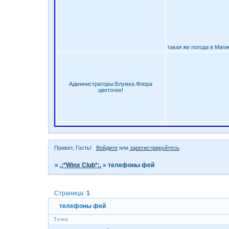
такая же погода в Магик
Администраторы:Блумка.Флора
цветочек!
Привет, Гость!
Войдите
или
зарегистрируйтесь
.
»
.:*Winx Club*:.
»
телефоны фей
Страница:
1
телефоны фей
Тема