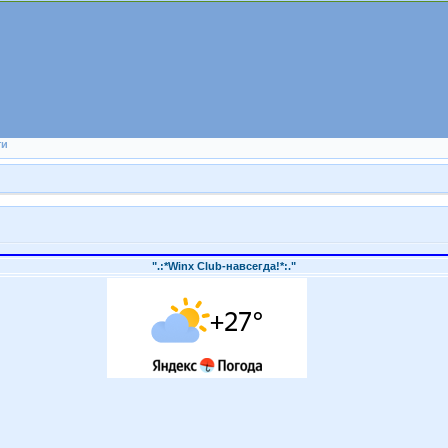
ти
".:*Winx Club-навсегда!*:."