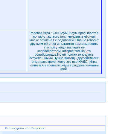
Ролевая игра : Сон Блум. Блум просыпается
ночью от жуткого сна : человек в чёрном
маске похитил Её родителей. Она не говорит
друзьям об этом и пытается сама выеснить
это.Кому надо завладет её
кеоролевством,которое только что
освабодилась.Но её поиски оказались
безуспешными.Нужна помощь друзей!Вмесе
онми расскроют Кому это все НАДО! Игра
начнётся в комнате Блум в разделе комнаты
фей.
Последнее сообщение