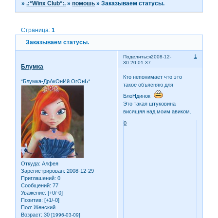
»
.:*Winx Club*:.
»
помошь
»
Заказываем статусы.
Страница:
1
Заказываем статусы.
1
Поделиться
2008-12-
30 20:01:37
Блумка
Кто непонимает что это
*Блумка-ДрАкОнИй ОгОнЬ*
такое объясняю для
БлоНдинок
Это такая штуковина
висящяя над моим авиком.
0
Откуда:
Алфея
Зарегистрирован
: 2008-12-29
Приглашений:
0
Сообщений:
77
Уважение:
[+0/-0]
Позитив:
[+1/-0]
Пол:
Женский
Возраст:
30
[1996-03-09]