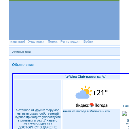
наш мир!
Участники
Поиск
Регистрация
Войти
Активные темы
Объявление
".:*Winx Club-навсегда!*:."
Наш
в отличее от других форумов
такая же погода в Магиксе и его
мы выпускаем собственный
журнал!приходите,учавствуйте
в ролевых играх .У нашего
фОРУМВА МНОГО
ДОСТОИНСТ В ДАЖЕ НЕ