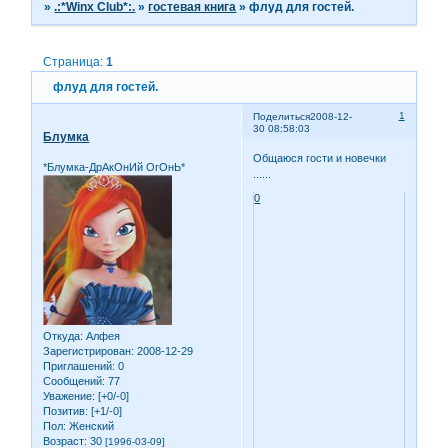
»
.:*Winx Club*:.
»
гостевая книга
»
флуд для гостей.
Страница:
1
флуд для гостей.
1
Поделиться
2008-12-
30 08:58:03
Блумка
Общаюся гости и новечки
*Блумка-ДрАкОнИй ОгОнЬ*
......
0
Откуда:
Алфея
Зарегистрирован
: 2008-12-29
Приглашений:
0
Сообщений:
77
Уважение:
[+0/-0]
Позитив:
[+1/-0]
Пол:
Женский
Возраст:
30
[1996-03-09]