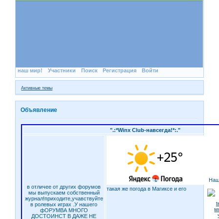
наш мир!
Участники
Поиск
Регистрация
Войти
Активные темы
Объявление
".:*Winx Club-навсегда!*:."
Наш
в отличее от других форумов
такая же погода в Магиксе и его
мы выпускаем собственный
журнал!приходите,учавствуйте
в ролевых играх .У нашего
фОРУМВА МНОГО
ДОСТОИНСТ В ДАЖЕ НЕ