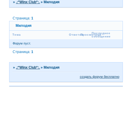
»
.:*Winx Club*:.
»
Милодия
Страница:
1
Милодия
Последнее
Тема
Ответов
Просмотров
сообщение
Форум пуст.
Страница:
1
»
.:*Winx Club*:.
»
Милодия
создать форум бесплатно