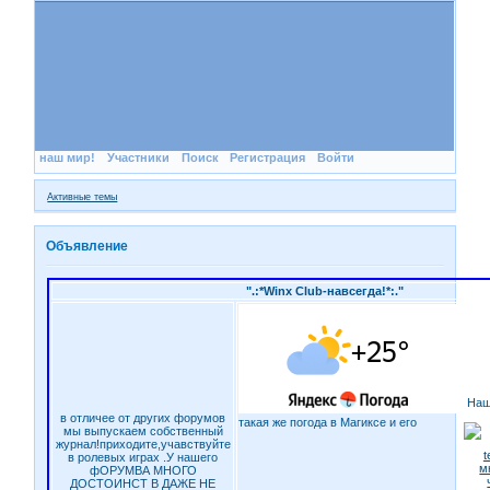
наш мир!
Участники
Поиск
Регистрация
Войти
Активные темы
Объявление
".:*Winx Club-навсегда!*:."
Наш
в отличее от других форумов
такая же погода в Магиксе и его
мы выпускаем собственный
журнал!приходите,учавствуйте
в ролевых играх .У нашего
фОРУМВА МНОГО
ДОСТОИНСТ В ДАЖЕ НЕ