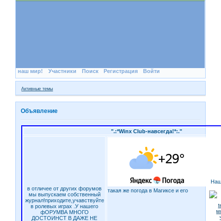
наш мир!
Участники
Поиск
Регистрация
Войти
Активные темы
Объявление
".:*Winx Club-навсегда!*:."
Наш
в отличее от других форумов
такая же погода в Магиксе и его
мы выпускаем собственный
журнал!приходите,учавствуйте
в ролевых играх .У нашего
фОРУМВА МНОГО
ДОСТОИНСТ В ДАЖЕ НЕ