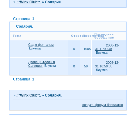
»
.:*Winx Club*:.
»
Солярия.
Страница:
1
Солярия.
Последнее
Тема
Ответов
Просмотров
сообщение
Сад с фонтаном
2008-12-
Блумка
0
1005
31 11:00:48
Блумка
Дворец Стеллы в
2008-12-
Солярии.
Блумка
0
59
31 10:59:35
Блумка
Страница:
1
»
.:*Winx Club*:.
»
Солярия.
создать форум бесплатно