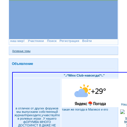
наш мир!
Участники
Поиск
Регистрация
Войти
Активные темы
Объявление
".:*Winx Club-навсегда!*:."
Наш
в отличее от других форумов
такая же погода в Магиксе и его
мы выпускаем собственный
журнал!приходите,учавствуйте
в ролевых играх .У нашего
фОРУМВА МНОГО
ДОСТОИНСТ В ДАЖЕ НЕ