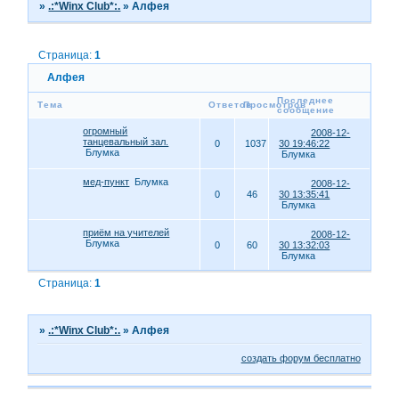
»
.:*Winx Club*:.
»
Алфея
Страница:
1
Алфея
Последнее
Тема
Ответов
Просмотров
сообщение
огромный
2008-12-
танцевальный зал.
0
1037
30 19:46:22
Блумка
Блумка
мед-пункт
Блумка
2008-12-
0
46
30 13:35:41
Блумка
приём на учителей
2008-12-
Блумка
0
60
30 13:32:03
Блумка
Страница:
1
»
.:*Winx Club*:.
»
Алфея
создать форум бесплатно