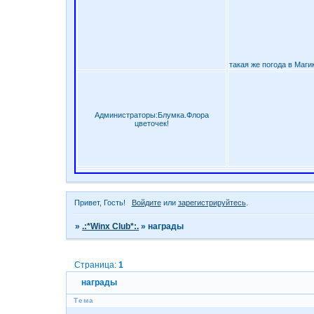
такая же погода в Магик
Администраторы:Блумка.Флора
цветочек!
Привет, Гость!
Войдите
или
зарегистрируйтесь
.
»
.:*Winx Club*:.
»
награды
Страница:
1
награды
Тема