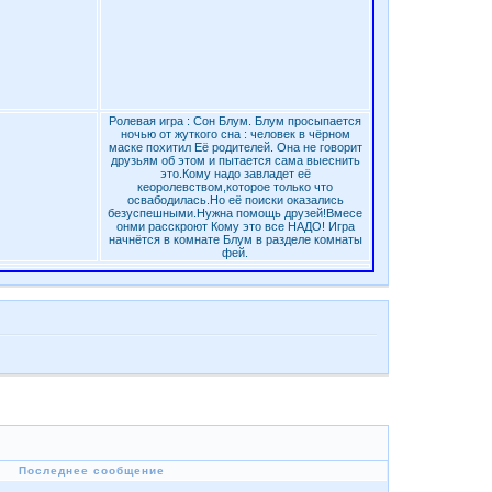
Ролевая игра : Сон Блум. Блум просыпается
ночью от жуткого сна : человек в чёрном
маске похитил Её родителей. Она не говорит
друзьям об этом и пытается сама выеснить
это.Кому надо завладет её
кеоролевством,которое только что
освабодилась.Но её поиски оказались
безуспешными.Нужна помощь друзей!Вмесе
онми расскроют Кому это все НАДО! Игра
начнётся в комнате Блум в разделе комнаты
фей.
Последнее сообщение